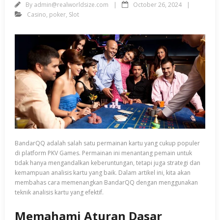
By
admin@realworldsize.com
October 26, 2024
Casino
,
poker
,
Slot
BandarQQ adalah salah satu permainan kartu yang cukup populer
di platform PKV Games. Permainan ini menantang pemain untuk
tidak hanya mengandalkan keberuntungan, tetapi juga strategi dan
kemampuan analisis kartu yang baik. Dalam artikel ini, kita akan
membahas cara memenangkan BandarQQ dengan menggunakan
teknik analisis kartu yang efektif.
Memahami Aturan Dasar