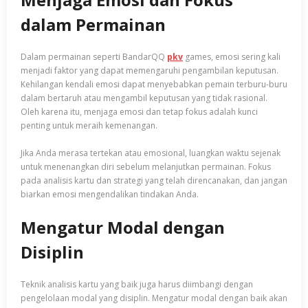
dalam Permainan
Dalam permainan seperti BandarQQ
pkv
games, emosi sering kali
menjadi faktor yang dapat memengaruhi pengambilan keputusan.
Kehilangan kendali emosi dapat menyebabkan pemain terburu-buru
dalam bertaruh atau mengambil keputusan yang tidak rasional.
Oleh karena itu, menjaga emosi dan tetap fokus adalah kunci
penting untuk meraih kemenangan.
Jika Anda merasa tertekan atau emosional, luangkan waktu sejenak
untuk menenangkan diri sebelum melanjutkan permainan. Fokus
pada analisis kartu dan strategi yang telah direncanakan, dan jangan
biarkan emosi mengendalikan tindakan Anda.
Mengatur Modal dengan
Disiplin
Teknik analisis kartu yang baik juga harus diimbangi dengan
pengelolaan modal yang disiplin. Mengatur modal dengan baik akan