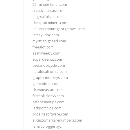
25-minute-timer.com
creativefuntask.com
engrsaifulsaif.com
cheapbtcminers.com
unionstationtogeorgetown.com
iamayudoc.com
mylittlebighead.com
freealot.com
asahiweekly.com
supercleanut.com
bedandbicycle.com
heraldcalifornia.com
graphicmonkeys.com
gamepixies.com
drawneastart.com
fasthokislot88.com
safecasinotips.com
jackpotchips.com
proelitesoftware.com
allcustomercarenumbers.com
familyblogger.xyz