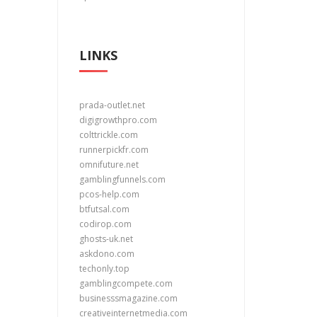
LINKS
prada-outlet.net
digigrowthpro.com
colttrickle.com
runnerpickfr.com
omnifuture.net
gamblingfunnels.com
pcos-help.com
btfutsal.com
codirop.com
ghosts-uk.net
askdono.com
techonly.top
gamblingcompete.com
businesssmagazine.com
creativeinternetmedia.com