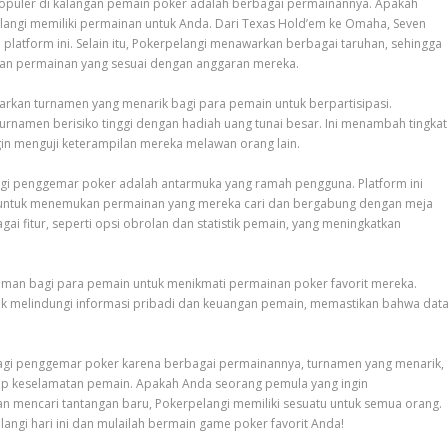
opuler di kalangan pemain poker adalah berbagai permainannya. Apakah
angi memiliki permainan untuk Anda. Dari Texas Hold’em ke Omaha, Seven
platform ini. Selain itu, Pokerpelangi menawarkan berbagai taruhan, sehingga
an permainan yang sesuai dengan anggaran mereka.
rkan turnamen yang menarik bagi para pemain untuk berpartisipasi.
turnamen berisiko tinggi dengan hadiah uang tunai besar. Ini menambah tingkat
in menguji keterampilan mereka melawan orang lain.
bagi penggemar poker adalah antarmuka yang ramah pengguna. Platform ini
untuk menemukan permainan yang mereka cari dan bergabung dengan meja
ai fitur, seperti opsi obrolan dan statistik pemain, yang meningkatkan
 aman bagi para pemain untuk menikmati permainan poker favorit mereka.
tuk melindungi informasi pribadi dan keuangan pemain, memastikan bahwa dat
bagi penggemar poker karena berbagai permainannya, turnamen yang menarik,
p keselamatan pemain. Apakah Anda seorang pemula yang ingin
 mencari tantangan baru, Pokerpelangi memiliki sesuatu untuk semua orang.
gi hari ini dan mulailah bermain game poker favorit Anda!