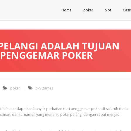
Home
poker
Slot
Casi
PELANGI ADALAH TUJUAN
I PENGGEMAR POKER
poker
pkv games
 telah mendapatkan banyak perhatian dari penggemar poker di seluruh dunia.
inan, dan turnamen yang menarik, pokerpelangi dengan cepat menjadi