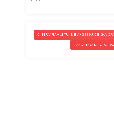
BERSIAPLAH UNTUK MENANG BESAR DENGAN OPS
BANGKITNYA DEPOQQ: BA